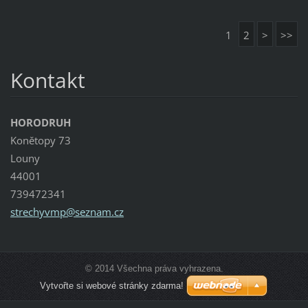
1
2
>
>>
Kontakt
HORODRUH
Konětopy 73
Louny
44001
739472341
strechyv
mp@sezna
m.cz
© 2014 Všechna práva vyhrazena.
Vytvořte si webové stránky zdarma!