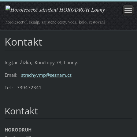
horolezectví, skialp, zajištěné cesty, voda, kolo, cestování
Kontakt
Ing.Jan Žižka, Konětopy 73, Louny.
Email:
strechyvmp@seznam.cz
Tel.: 739472341
Kontakt
HORODRUH