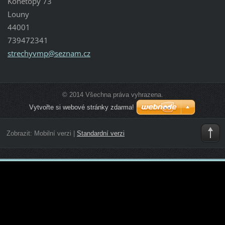
Konětopy 73
Louny
44001
739472341
strechyv
mp@sezna
m.cz
© 2014 Všechna práva vyhrazena.
Vytvořte si webové stránky zdarma!
Zobrazit:
Mobilní verzi
|
Standardní verzi