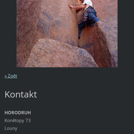
« Zpět
Kontakt
HORODRUH
Konětopy 73
Louny