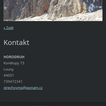
« Zpět
Kontakt
HORODRUH
Konětopy 73
Louny
44001
739472341
strechyv
mp@sezna
m.cz