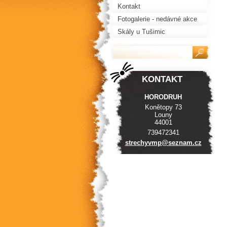
Kontakt
Fotogalerie - nedávné akce
Skály u Tušimic
KONTAKT
HORODRUH
Konětopy 73
Louny
44001
739472341
strechyv
mp@sezna
m.cz