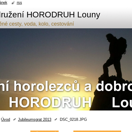
ánek
rss
těné cesty, voda, kolo, cestování
Úvod
Jubileumsgrat 2013
DSC_0218.JPG