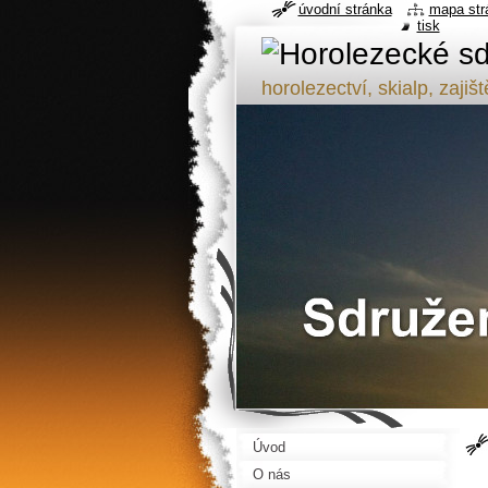
úvodní stránka
mapa str
tisk
horolezectví, skialp, zajiš
Úvod
O nás